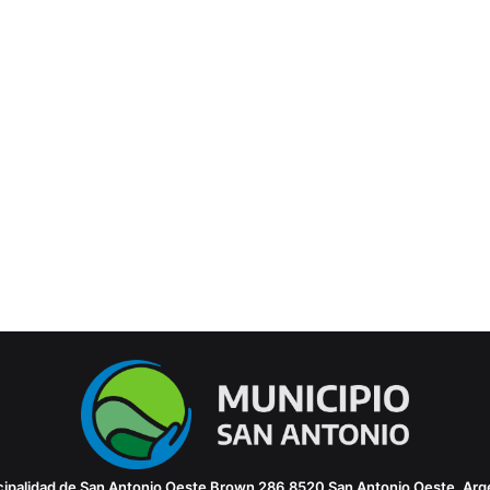
ipalidad de San Antonio Oeste
Brown 286
8520 San Antonio Oeste, Arg