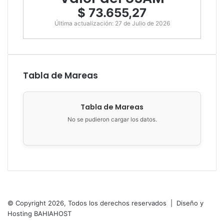
$ 73.655,27
Última actualización: 27 de Julio de 2026
Tabla de Mareas
Tabla de Mareas
No se pudieron cargar los datos.
Municipalidad de San Antonio Oeste
Brown 286
8520 San Antonio
Oeste, Argentina
© Copyright 2026, Todos los derechos reservados |
Diseño y
Hosting BAHIAHOST
Facebook
X