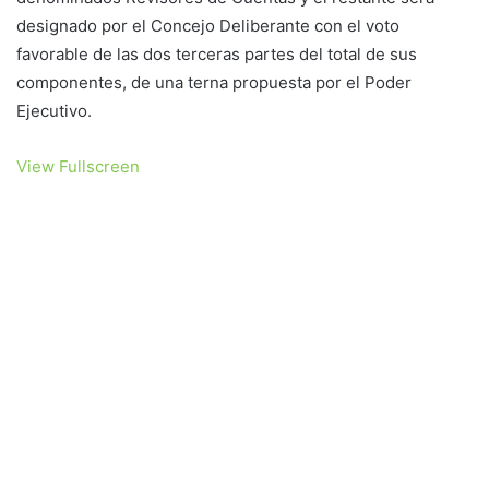
designado por el Concejo Deliberante con el voto
favorable de las dos terceras partes del total de sus
componentes, de una terna propuesta por el Poder
Ejecutivo.
View Fullscreen
Saltar
al
contenido
del
PDF