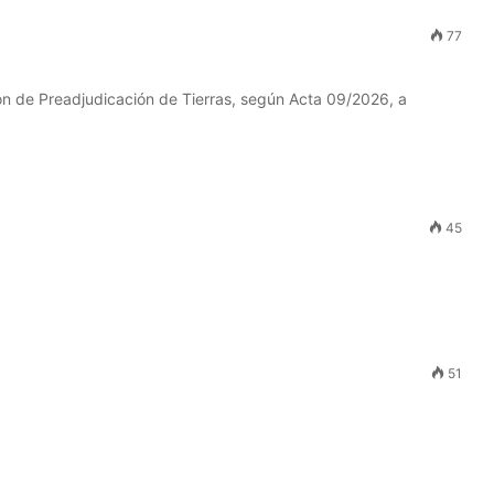
77
ón de Preadjudicación de Tierras, según Acta 09/2026, a
45
51