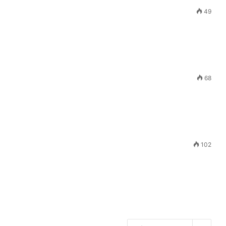
49
68
102