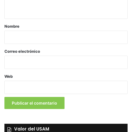
t
a
r
Nombre
i
o
*
Correo electrónico
Web
Valor del USAM