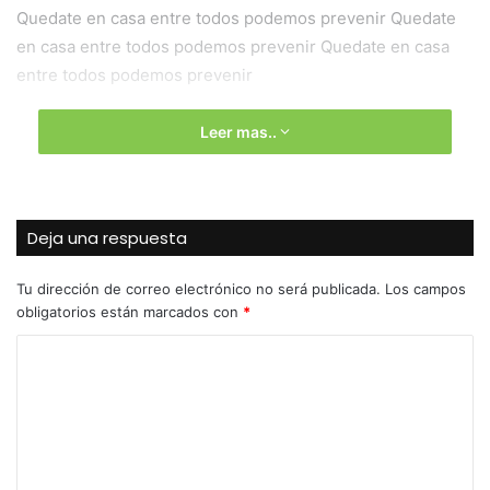
Quedate en casa entre todos podemos prevenir Quedate
en casa entre todos podemos prevenir Quedate en casa
entre todos podemos prevenir
Leer mas..
Juegos
Deja una respuesta
Tu dirección de correo electrónico no será publicada.
Los campos
obligatorios están marcados con
*
C
o
m
e
n