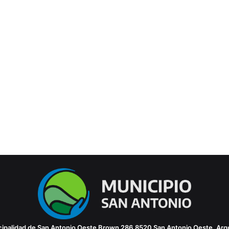
ipalidad de San Antonio Oeste
Brown 286
8520 San Antonio Oeste, Arg