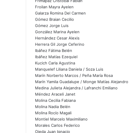
Frimapaz Cristóbal Fabián
Froilan Mayra Ayelen
Galarza Romina Del Carmen
Gómez Braian Cecilio
Gómez Jorge Luis
González Marina Ayelen
Hernández Cesar Alexis
Herrera Gil Jorge Ceferino
Ibáñez Fátima Belén
Ibáñez Matías Ezequiel
Kucich Carla Agustina
Manquelef Liliana Daniela / Soza Luis
Marín Norberto Marcos / Peña María Rosa
Marín Yamila Guadalupe / Monge Matías Alejandro
Medina Julieta Alejandra / Lafranchi Emiliano
Méndez Araceli Janet
Molina Cecilia Fabiana
Molina Nadia Belén
Molina Rocío Magali
Montiel Marcelo Maximiliano
Morales Carlos Federico
Ojeda Juan Ignacio