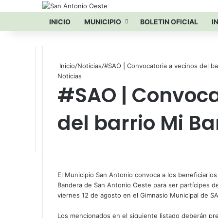
INICIO
MUNICIPIO
BOLETIN OFICIAL
I
Inicio
/
Noticias
/
#SAO | Convocatoria a vecinos del ba
Noticias
#SAO | Convoca
del barrio Mi B
F
X
W
T
C
a
h
e
o
c
a
l
m
e
t
e
p
El Municipio San Antonio convoca a los beneficiario
b
s
g
a
Bandera de San Antonio Oeste para ser partícipes del
o
A
r
r
viernes 12 de agosto en el Gimnasio Municipal de SAO
o
p
a
t
k
p
m
i
Los mencionados en el siguiente listado deberán pre