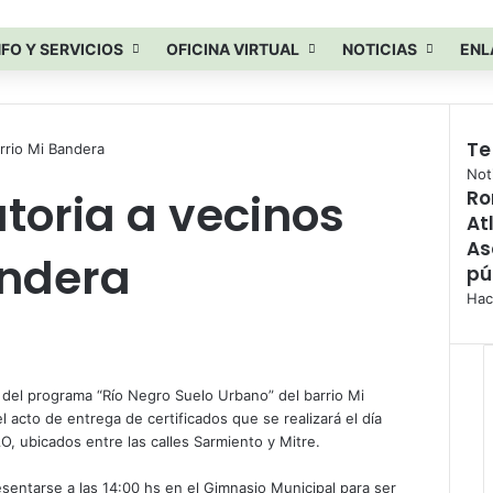
NFO Y SERVICIOS
OFICINA VIRTUAL
NOTICIAS
ENL
Te
rrio Mi Bandera
C
Not
toria a vecinos
Ro
e
At
r
r
As
andera
a
pú
r
Hac
s del programa “Río Negro Suelo Urbano” del barrio Mi
 acto de entrega de certificados que se realizará el día
, ubicados entre las calles Sarmiento y Mitre.
sentarse a las 14:00 hs en el Gimnasio Municipal para ser