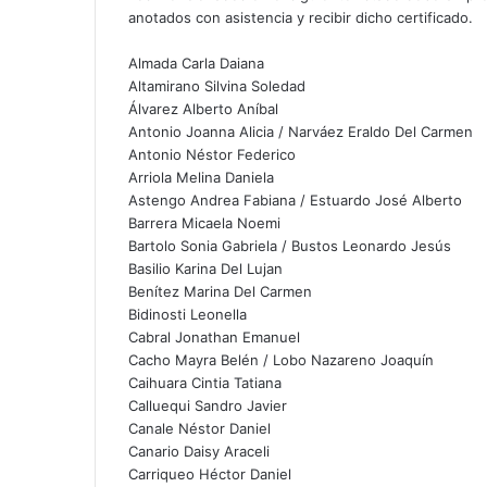
r
anotados con asistencia y recibir dicho certificado.
p
o
Almada Carla Daiana
r
Altamirano Silvina Soledad
c
Álvarez Alberto Aníbal
o
Antonio Joanna Alicia / Narváez Eraldo Del Carmen
r
Antonio Néstor Federico
r
Arriola Melina Daniela
e
Astengo Andrea Fabiana / Estuardo José Alberto
o
Barrera Micaela Noemi
e
Bartolo Sonia Gabriela / Bustos Leonardo Jesús
l
Basilio Karina Del Lujan
e
Benítez Marina Del Carmen
c
Bidinosti Leonella
t
Cabral Jonathan Emanuel
r
Cacho Mayra Belén / Lobo Nazareno Joaquín
ó
Caihuara Cintia Tatiana
n
Calluequi Sandro Javier
i
Canale Néstor Daniel
c
Canario Daisy Araceli
o
Carriqueo Héctor Daniel