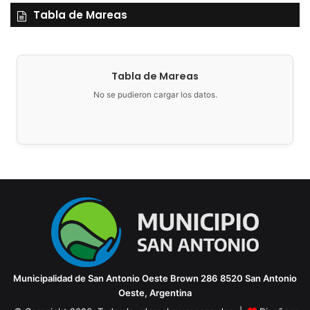
Tabla de Mareas
Cabe mencionar que solamente se procedió a la apertura
del sobre de Barbaro dado que fue el único que cumplió
con el plazo establecido para la entrega. Por lo tanto, el
Tabla de Mareas
sobre de Schell no fue abierto y quedó desestimado.
No se pudieron cargar los datos.
El sobre N°2 del oferente Barbaro que contiene la oferta
será abierto por la Comisión Evaluadora que determinará
si es conveniente para el Municipio. Recordamos que el
canon oficial tiene un valor de $400.000 .
Durante la apertura estuvo presente el secretario de
Hacienda, Matías Hermo, la presidente del Tribunal de
Cuentas, Ana Tolaba, la directora de Gobierno, Romina
Roldán y la Asesora Legal, Pamela Ruibal.
Municipalidad de San Antonio Oeste
Brown 286
8520 San Antonio
Oeste, Argentina