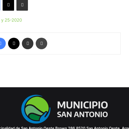
 y 25-2020
Facebook
X
Compartir por correo electrónico
Imprimir
ipalidad de San Antonio Oeste
Brown 286
8520 San Antonio Oeste, Arg