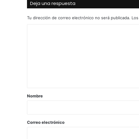
Deja una respuesta
Tu dirección de correo electrónico no será publicada.
Los
C
o
m
e
n
t
a
r
Nombre
i
o
*
Correo electrónico