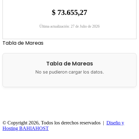
$ 73.655,27
Última actualización: 27 de Julio de 2026
Tabla de Mareas
Tabla de Mareas
No se pudieron cargar los datos.
Municipalidad de San Antonio Oeste
Brown 286
8520 San
Antonio Oeste, Argentina
© Copyright 2026, Todos los derechos reservados |
Diseño y
Hosting BAHIAHOST
Facebook
X
Botón