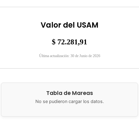
Valor del USAM
$ 72.281,91
Última actualización: 30 de Junio de 2026
Tabla de Mareas
No se pudieron cargar los datos.
lidad de San Antonio Oeste
Brown 286
8520 San Antonio Oeste, 