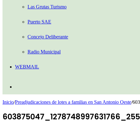
Las Grutas Turismo
Puerto SAE
Concejo Deliberante
Radio Municipal
WEBMAIL
Buscar
por
Inicio
/
Preadjudicaciones de lotes a familias en San Antonio Oeste
/
603
603875047_1278748997631766_255