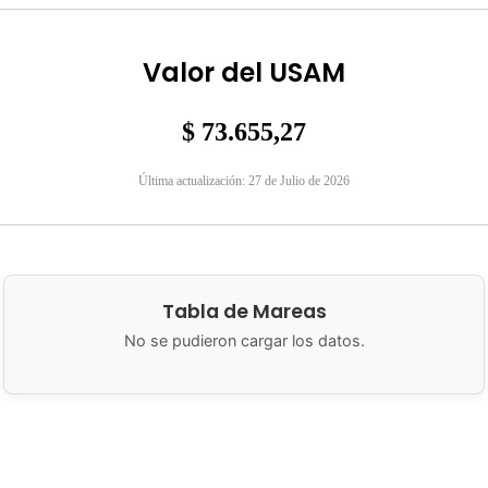
Valor del USAM
$ 73.655,27
Última actualización: 27 de Julio de 2026
Tabla de Mareas
No se pudieron cargar los datos.
lidad de San Antonio Oeste
Brown 286
8520 San Antonio Oeste, 