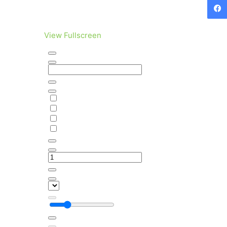
View Fullscreen
Saltar
al
contenido
del
PDF