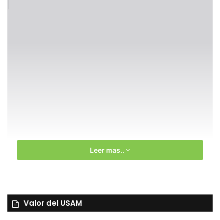
del
PDF
Leer mas..
Valor del USAM