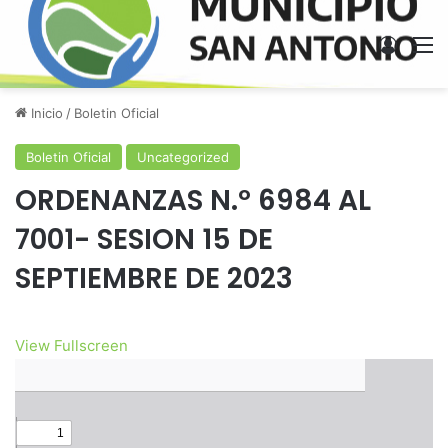
Acces
M
Inicio
/
Boletin Oficial
Boletin Oficial
Uncategorized
ORDENANZAS N.º 6984 AL
7001- SESION 15 DE
SEPTIEMBRE DE 2023
View Fullscreen
Saltar
al
contenido