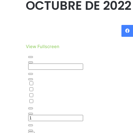
OCTUBRE DE 2022
View Fullscreen
Saltar
al
contenido
del
PDF