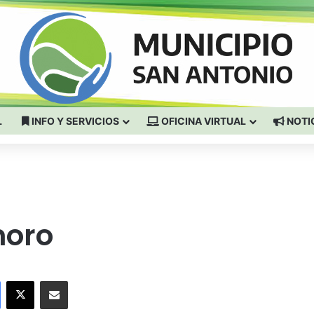
L
INFO Y SERVICIOS
OFICINA VIRTUAL
NOTI
noro
Facebook
X
Compartir por correo electrónico