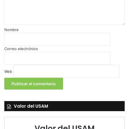
a
r
i
o
*
Nombre
Correo electrónico
Web
Valor del USAM
Valor del USAM