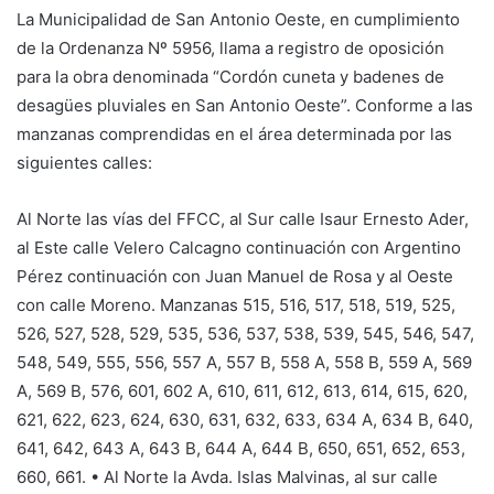
La Municipalidad de San Antonio Oeste, en cumplimiento
de la Ordenanza Nº 5956, llama a registro de oposición
para la obra denominada “Cordón cuneta y badenes de
desagües pluviales en San Antonio Oeste”. Conforme a las
manzanas comprendidas en el área determinada por las
siguientes calles:
Al Norte las vías del FFCC, al Sur calle Isaur Ernesto Ader,
al Este calle Velero Calcagno continuación con Argentino
Pérez continuación con Juan Manuel de Rosa y al Oeste
con calle Moreno. Manzanas 515, 516, 517, 518, 519, 525,
526, 527, 528, 529, 535, 536, 537, 538, 539, 545, 546, 547,
548, 549, 555, 556, 557 A, 557 B, 558 A, 558 B, 559 A, 569
A, 569 B, 576, 601, 602 A, 610, 611, 612, 613, 614, 615, 620,
621, 622, 623, 624, 630, 631, 632, 633, 634 A, 634 B, 640,
641, 642, 643 A, 643 B, 644 A, 644 B, 650, 651, 652, 653,
660, 661. • Al Norte la Avda. Islas Malvinas, al sur calle