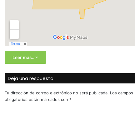
Leer mas..
Deja una respuesta
Tu dirección de correo electrónico no será publicada.
Los campos
obligatorios están marcados con
*
C
o
m
e
n
t