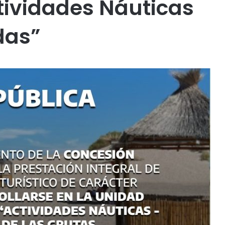
ividades Náuticas
das”