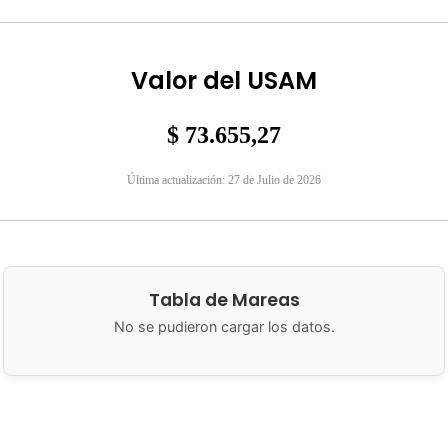
Valor del USAM
$ 73.655,27
Última actualización: 27 de Julio de 2026
Tabla de Mareas
No se pudieron cargar los datos.
lidad de San Antonio Oeste
Brown 286
8520 San Antonio Oeste, 