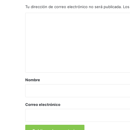
Tu dirección de correo electrónico no será publicada.
Los
C
o
m
e
n
t
a
r
Nombre
i
o
*
Correo electrónico