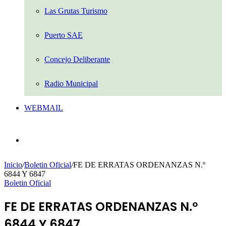
Las Grutas Turismo
Puerto SAE
Concejo Deliberante
Radio Municipal
WEBMAIL
Buscar
por
Inicio
/
Boletin Oficial
/
FE DE ERRATAS ORDENANZAS N.º
6844 Y 6847
Boletin Oficial
FE DE ERRATAS ORDENANZAS N.º
6844 Y 6847