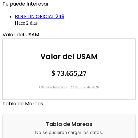
correo
Facebook
X
WhatsApp
Telegram
Compartir
Imprimir
Te puede Interesar
electrónico
por
Cerrar
correo
BOLETIN OFICIAL 249
electrónico
Hace 2 días
Valor del USAM
Valor del USAM
$ 73.655,27
Última actualización: 27 de Julio de 2026
Tabla de Mareas
Tabla de Mareas
No se pudieron cargar los datos.