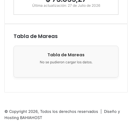
Última actualización: 27 de Julio de 2026
Tabla de Mareas
Tabla de Mareas
No se pudieron cargar los datos.
Municipalidad de San Antonio Oeste
Brown 286
8520 San Antonio
Oeste, Argentina
© Copyright 2026, Todos los derechos reservados |
Diseño y
Hosting BAHIAHOST
Facebook
X
Botón