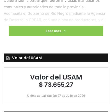
Cultura Municipal, al que fueron invitadas mandatarios
comunales y autoridades de toda la provincia.
Acompaña el Gobierno de Rio Negro mediante la Agencia
de Desarrollo CREAR, con una globa de productores, y el
Ministerio de Producción con el programa «Elegí Pescado.
Leer mas..
Elegí Rio Negro».
CRONOGRAMA DE ACTIVIDADES
VIERNES 13 DE AGOSTO
12 HS. Acto Oficial Lanzamiento Temporada Avistaje de
Valor del USAM
Fauna Marina. Deck Agencia de Turismo/Casa de la Cultura
2º Bajada. Las Grutas.
20:30 HS. “WENDY LOVE”. Reactivar Escenas. Obra de
Valor del USAM
Teatro. Casa de la Historia y la Cultura del Bicentenario. 2º
$ 73.655,27
Bajada. Las Grutas.
SABADO 14 DE AGOSTO
Última actualización: 27 de Julio de 2026
09 a 16 HS. Elegí Pescado, Elegí Rio Negro. Subsecretaria
de Pesca de Rio Negro. Inmediaciones de la 3° Bajada. Las
Grutas.