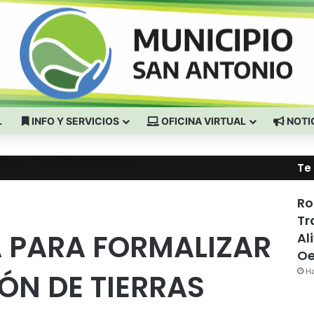
L
INFO Y SERVICIOS
OFICINA VIRTUAL
NOTI
READJUDICACIÓN DE TIERRAS
Te
Ro
Tr
 PARA FORMALIZAR
Al
Oe
Ha
ÓN DE TIERRAS