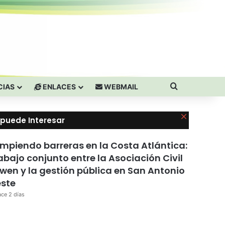
Buscar por
CIAS
ENLACES
WEBMAIL
Cerrar
 puede Interesar
mpiendo barreras en la Costa Atlántica:
abajo conjunto entre la Asociación Civil
iwen y la gestión pública en San Antonio
ste
ce 2 días