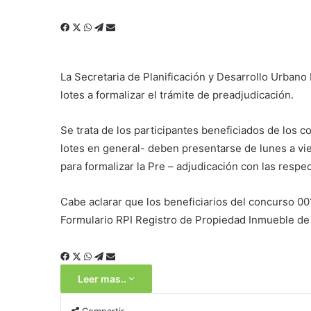
Facebook
X
WhatsApp
Telegram
Compartir
por
correo
electrónico
La Secretaria de Planificación y Desarrollo Urbano
lotes a formalizar el trámite de preadjudicación.
Se trata de los participantes beneficiados de los c
lotes en general- deben presentarse de lunes a vier
para formalizar la Pre – adjudicación con las respec
Cabe aclarar que los beneficiarios del concurso 00
Formulario RPI Registro de Propiedad Inmueble de
Facebook
X
WhatsApp
Telegram
Compartir
por
Leer mas..
correo
electrónico