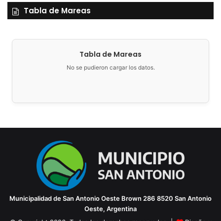
Tabla de Mareas
entidades deberán informar el costo del servicio de
escribanía cuando este sea provisto como condición para
la formalización del crédito.
Tabla de Mareas
La recepción de las propuestas se realizará hasta el
No se pudieron cargar los datos.
lunes 27 de julio de 2026
, a las 12:00 horas, en la Mesa de
Entradas de la Secretaría de Hacienda, ubicada en Brown
Nº 286 de la ciudad de San Antonio Oeste.
Las entidades interesadas podrán solicitar las condiciones
de la convocatoria y acceder a información
complementaria de manera presencial en la Secretaría de
Hacienda o mediante correo electrónico a
concursosylicitaciones@sanantoniooeste.gob.ar.
Municipalidad de San Antonio Oeste
Brown 286
8520 San Antonio
Las propuestas presentadas serán evaluadas por una
Oeste, Argentina
comisión designada a tal fin
, la cual analizará las distintas