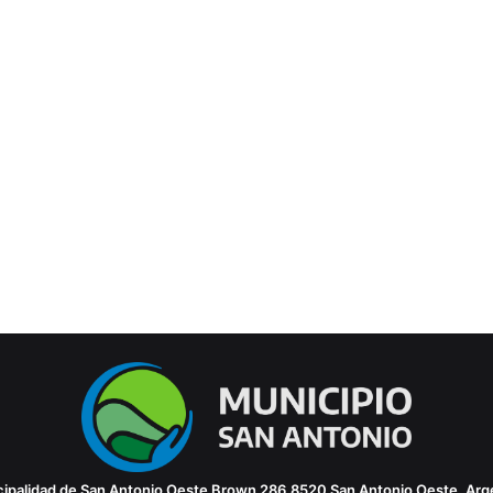
ipalidad de San Antonio Oeste
Brown 286
8520 San Antonio Oeste, Arg