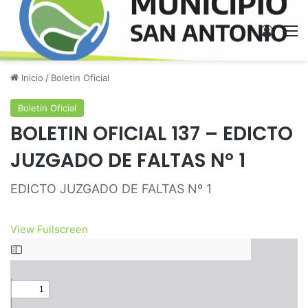
Acces
M
Inicio
/
Boletin Oficial
Boletin Oficial
BOLETIN OFICIAL 137 – EDICTO
JUZGADO DE FALTAS Nº 1
EDICTO JUZGADO DE FALTAS Nº 1
View Fullscreen
Saltar
al
contenido
del