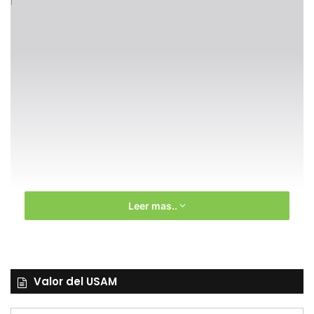
PDF
Leer mas..
Valor del USAM