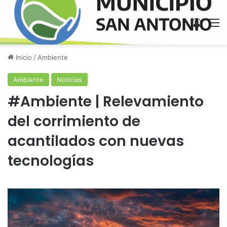
Acces
M
Inicio
/
Ambiente
Ambiente
Noticias
#Ambiente | Relevamiento
del corrimiento de
acantilados con nuevas
tecnologías